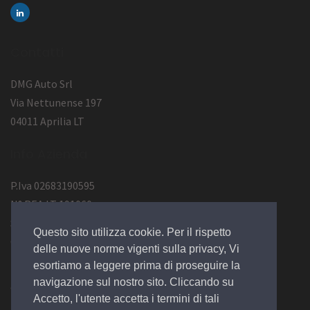
Contatti
DMG Auto Srl
Via Nettunense 197
04011 Aprilia LT
Info Azienda
P.Iva 02683190595
N° REA LT 191060
Socio Unico
Questo sito utilizza cookie. Per il rispetto
Cap.Soc 20.000,00
delle nuove norme vigenti sulla privacy, Vi
esortiamo a leggere prima di proseguire la
navigazione sul nostro sito. Cliccando su
© 2020 Design by
EGSoft
Accetto, l'utente accetta i termini di tali