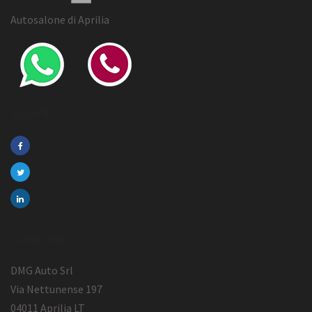
Autosalone di Aprilia
Social
Contatti
DMG Auto Srl
Via Nettunense 197
04011 Aprilia LT