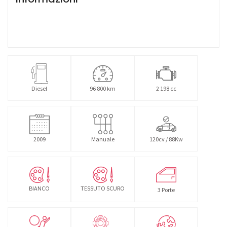
Diesel
96 800 km
2 198 cc
2009
Manuale
120cv / 88Kw
BIANCO
TESSUTO SCURO
3 Porte