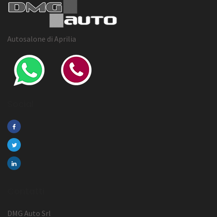
Autosalone di Aprilia
Social
Contatti
DMG Auto Srl